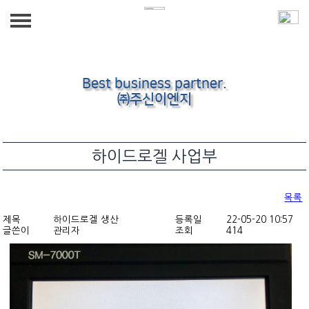
회사소개
Best business partner.
하이드로겔 사업부
인사말
㈜주신이엔지
하이드로겔 사업부
스마트팜 사업부
연혁
하이드로겔 사업부
스마트팜 사업부
냉동기 사업부
찾아오시는길
냉동기 사업부
독점판매
목록
제목
하이드로겔 생산
등록일
22-05-20 10:57
독점판매
글쓴이
관리자
조회
414